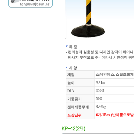
- 편리성과 실용성 및 디자인 감각이 뛰어나
- 반사지 부착으로 주 · 야간시 시인성이 뛰
스테인레스, 스틸조합
재질
약 1m
높이
350Ø
DIA
50Ø
기둥굵기
약 6kg
전체제품무게
6개/1Box (반제품으로
포장단위