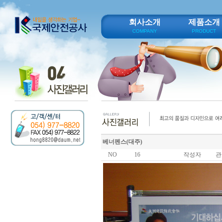
회사소개
제품소개
COMPANY
PRODUCT
베너펜스(대주)
NO
16
작성자
관