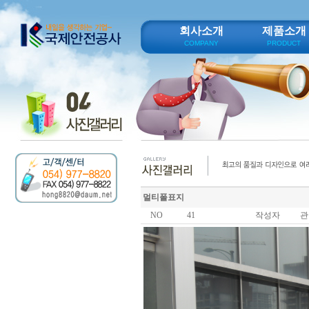
회사소개
제품소개
COMPANY
PRODUCT
멀티폴표지
NO
41
작성자
관