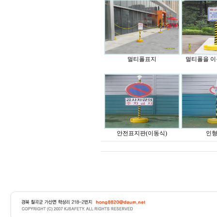
멀티폴표지
멀티폴을 이
안전표지판(이동식)
인형